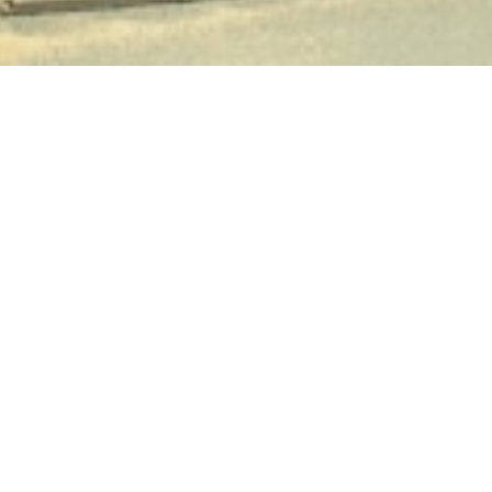
Horaire d’ouverture
Courson
Du lundi au vendredi : 08:00 – 17:30
Samedi et dimanche : 08:00 – 17:30
Tél : 01 64 58 80 80
Courson